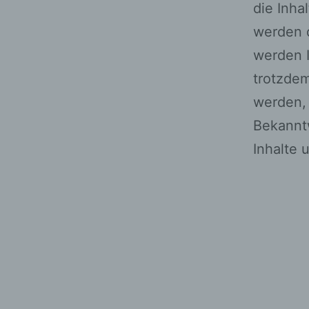
die Inha
werden d
werden I
trotzde
werden, 
Bekannt
Inhalte