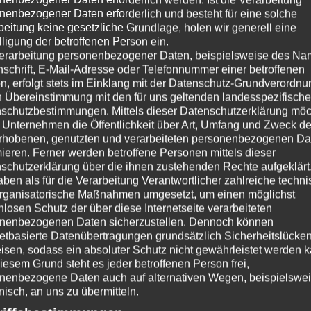
nenbezogener Daten erforderlich und besteht für eine solche
che Kontrolle der verlinkten Seiten ist jedoch oh
beitung keine gesetzliche Grundlage, holen wir generell eine
 Anhaltspunkte einer Rechtsverletzung nicht z
lligung der betroffenen Person ein.
erarbeitung personenbezogener Daten, beispielsweise des Na
anntwerden von Rechtsverletzungen werden wi
nschrift, E-Mail-Adresse oder Telefonnummer einer betroffenen
n, erfolgt stets im Einklang mit der Datenschutz-Grundverordnu
e Links umgehend entfernen.
n Übereinstimmung mit den für uns geltenden landesspezifisch
für Inhalt:
schutzbestimmungen. Mittels dieser Datenschutzerklärung mö
 Unternehmen die Öffentlichkeit über Art, Umfang und Zweck de
ents of our pages were created with the greate
rhobenen, genutzten und verarbeiteten personenbezogenen Da
mieren. Ferner werden betroffene Personen mittels dieser
 we cannot assume any liability for the correct
schutzerklärung über die ihnen zustehenden Rechte aufgeklärt
ness and topicality of the contents. As a servi
aben als für die Verarbeitung Verantwortlicher zahlreiche techn
rganisatorische Maßnahmen umgesetzt, um einen möglichst
, we are responsible for our own content on th
nlosen Schutz der über diese Internetseite verarbeiteten
nenbezogenen Daten sicherzustellen. Dennoch können
 accordance with § 5 DDG and general laws. A
netbasierte Datenübertragungen grundsätzlich Sicherheitslücke
isen, sodass ein absoluter Schutz nicht gewährleistet werden k
DG we are not obliged to monitor transmitted or
iesem Grund steht es jeder betroffenen Person frei,
ion from third parties or to investigate circums
nenbezogene Daten auch auf alternativen Wegen, beispielswe
onisch, an uns zu übermitteln.
cate illegal activity. Obligations to remove or bl