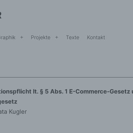
R
raphik
Projekte
Texte
Kontakt
ü
Menü
Menü
nen
öffnen
öffnen
ionspflicht lt. § 5 Abs. 1 E-Commerce-Gesetz
gesetz
ta Kugler