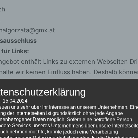
ch
:
malgorzata
@
gmx.at
sausschluss
für Links:
gebot enthält Links zu externen Webseiten Drit
halte wir keinen Einfluss haben. Deshalb können
remden Inhalte auch keine Gewähr übernehmen. 
tenschutzerklärung
der verlinkten Seiten ist stets der jeweilige Anbi
: 15.04.2024
reiber der Seiten verantwortlich. Die verlinkten
reuen uns sehr über Ihr Interesse an unserem Unternehmen. Ein
um Zeitpunkt der Verlinkung auf mögliche
ng der Internetseiten ist grundsätzlich ohne jede Angabe
nenbezogener Daten möglich. Sofern eine betroffene Person
rstöße überprüft. Rechtswidrige Inhalte waren
dere Services unseres Unternehmens über unsere Internetseite
uch nehmen möchte, könnte jedoch eine Verarbeitung
t der Verlinkung nicht erkennbar. Eine perman
nenbezogener Daten erforderlich werden. Ist die Verarbeitung